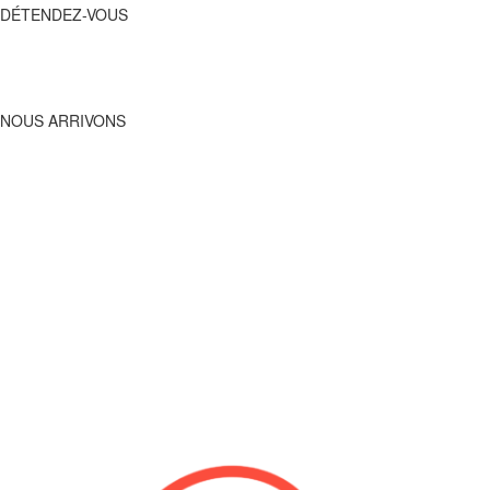
DÉTENDEZ-VOUS
APPELEZ-NOUS,
DÉTENDEZ-VOUS
DBO
ARRIVE !
NOUS ARRIVONS
Nous allons vous dépanner
rapidement
Les Déboucheurs de l’Ouest proposent une gamme de services
complète pour résoudre tous les problèmes de plomberie près de
Avranches. Leur leur spécialité est le débouchage de canalisations
d’eaux usées et pluviales . Ils sont capables d’intervenir pour des
réparations d’urgence.
INTERVENTION RAPIDE