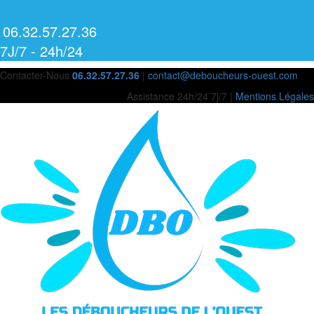
06.32.57.27.36
7J/7 - 24h/24
Contacter-Nous
06.32.57.27.36
|
contact@deboucheurs-ouest.com
Assistance 24h/24 7j/7 |
Mentions Légales