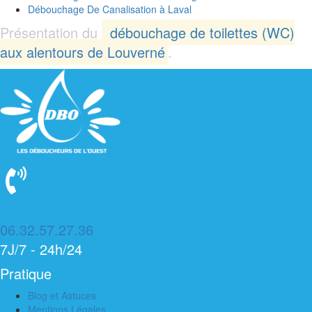
Débouchage De Canalisation à
Laval
Présentation du
débouchage de toilettes (WC)
aux alentours de Louverné
.
06.32.57.27.36
7J/7 - 24h/24
Pratique
Blog et Astuces
Mentions Légales