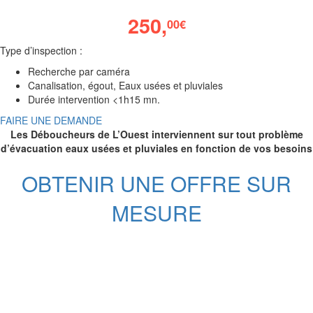
250,
00
€
Type d’inspection :
Recherche par caméra
Canalisation, égout, Eaux usées et pluviales
Durée intervention <1h15 mn.
FAIRE UNE DEMANDE
Les Déboucheurs de L’Ouest interviennent sur tout problème
d’évacuation eaux usées et pluviales en fonction de vos besoins
OBTENIR UNE OFFRE SUR
MESURE
Nos services de débouchages à
côté de Louverné
Débouchage • Curage • WC • Égout • Évier •