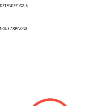
DÉTENDEZ-VOUS
APPELEZ-NOUS,
DÉTENDEZ-VOUS
DBO
ARRIVE !
NOUS ARRIVONS
Nous allons vous dépanner
rapidement
Les Déboucheurs de l’Ouest fournissent une gamme complète de
services pour résoudre tous les problèmes liés aux canalisations
auprès de Louverné. Leur domaine de spécialisation se concentre sur
le débouchage des canalisations d’eaux usées et d’eaux pluviales. Ils
sont prêts à intervenir rapidement pour les situations de dépannage.
INTERVENTION RAPIDE