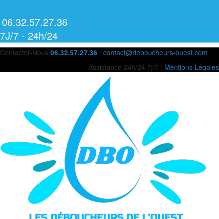
06.32.57.27.36
7J/7 - 24h/24
Contacter-Nous
06.32.57.27.36
|
contact@deboucheurs-ouest.com
Assistance 24h/24 7j/7 |
Mentions Légales