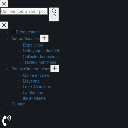
Passer
au
contenu
Aucun
résultat
Débouchage
Autres Services
Dépollution
Nettoyage industriel
Collecte de déchets
Travaux maritimes
Zones d’interventions
Maine et Loire
Mayenne
Loire Atlantique
La Manche
Ille et Vilaine
Contact