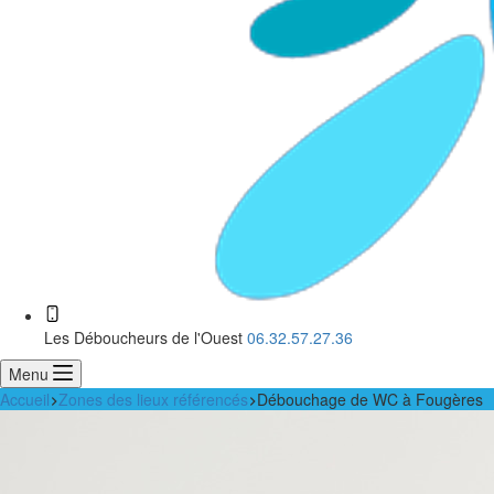
Les Déboucheurs de l'Ouest
06.32.57.27.36
Menu
Accueil
Zones des lieux référencés
Débouchage de WC à Fougères