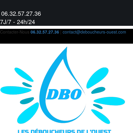
06.32.57.27.36
7J/7 - 24h/24
Contacter-Nous
06.32.57.27.36
|
contact@deboucheurs-ouest.com