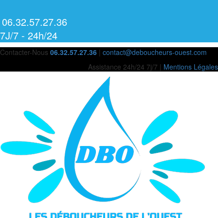
06.32.57.27.36
7J/7 - 24h/24
Contacter-Nous
06.32.57.27.36
|
contact@deboucheurs-ouest.com
Assistance 24h/24 7j/7 |
Mentions Légales