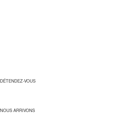
DÉTENDEZ-VOUS
APPELEZ-NOUS,
DÉTENDEZ-VOUS
DBO
ARRIVE !
NOUS ARRIVONS
Nous allons vous dépanner