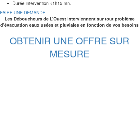
Durée intervention <1h15 mn.
FAIRE UNE DEMANDE
Les Déboucheurs de L’Ouest interviennent sur tout problème
d’évacuation eaux usées et pluviales en fonction de vos besoins
OBTENIR UNE OFFRE SUR
MESURE
Nos services de débouchages
en Bretagne, dans le
département Ille-et-Vilaine
Débouchage • Curage • WC • Égout • Évier •
Lavabo • Douche • Siphon • Salle de Bains •
Machine à Laver • Lave Vaisselle