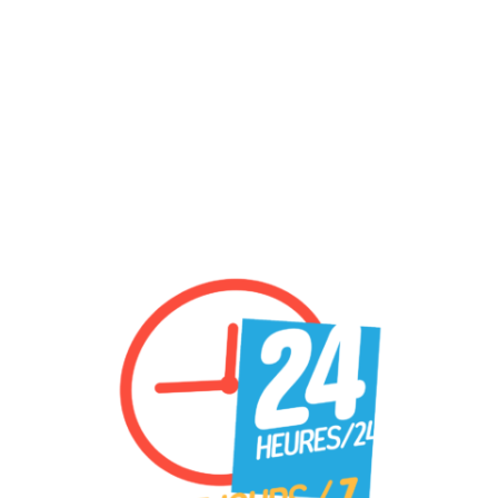
rapidement
Les Déboucheurs de l’Ouest proposent un ensemble de solutions pour
résoudre vos soucis de plomberie en Ille-et-Vilaine. Les spécialistes du
débouchage de l’ouest sont compétents pour offrir une solution rapide
à tous vos problèmes de canalisation. En cas d’ souci de plomberie
imprévu , les professionnels en canalisation dans l’ouest assurent une
assistance d’urgence pour dépanner votre plomberie .
INTERVENTION RAPIDE